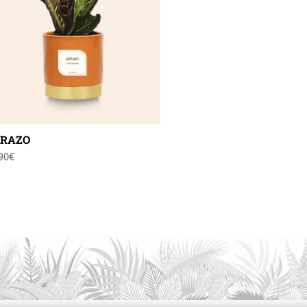
RAZO
90
€