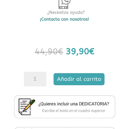
¿Necesitas ayuda?
¡Contacta con nosotros!
El
El
44,90
€
39,90
€
precio
precio
original
actual
era:
es:
44,90€.
39,90€.
Mikado
Añadir al carrito
HYPNOTIC
Oud
cantidad