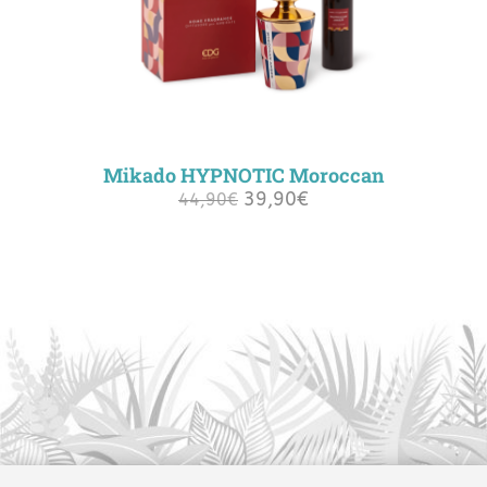
Mikado HYPNOTIC Moroccan
39,90
€
El
El
44,90
€
precio
precio
original
actual
era:
es:
44,90€.
39,90€.