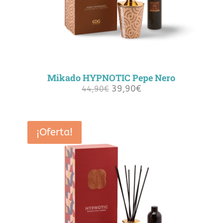
Mikado HYPNOTIC Pepe Nero
39,90
€
El
El
44,90
€
precio
precio
original
actual
era:
es:
¡Oferta!
44,90€.
39,90€.